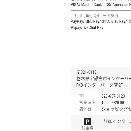
VISA
Master Card
JCB
American 
ご利用可能なQRコード決済
PayPay
LINE Pay
d払い
au Pay
楽
Alipay
WeChat Pay
〒321-0118
栃木県宇都宮市インターパーク
FKDインターパーク店 2F
TEL
028-657-6123
営業時間
10:00〜20:00
店休日
ショッピング
「FKDインタ
駐車場