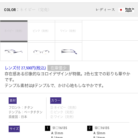
COLOR：
ネイビー（完売）
レディース
ネイビー（完売）
ピンク（完売）
ワイン（完売）
レンズ付 27,500円(税込)
在庫僅少
存在感ある印象的なヨロイデザインが特徴。2色七宝での彩りも華やか
です。
テンプル素材はβテンプルで、かけ心地もしなやかです。
素材
カラー
フロント：チタン
③
ネイビー（完売）
テンプル：ベータチタン
①
ピンク（完売）
原産国：日本
②
ワイン（完売）
1
51□16-135
2
53□16-135
サイズ
A: 51mm
A: 53mm
B: 16mm
B: 16mm