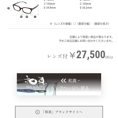
C: 135mm
C: 135mm
D: 34.8mm
D: 36.2mm
※（レンズ片眼幅）□（鼻部分幅）-（腕部分長さ）
店舗により取扱い商品が異なります。
予めご来店店舗にお問い合わせくださいませ。
27,500
￥
レンズ付
(税込)
和真 ｰ
トップページへ 戻る
「和真」ブランドサイトへ