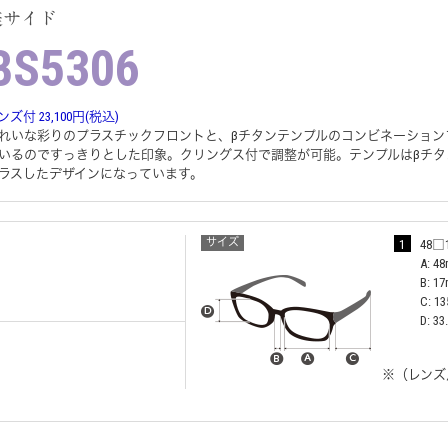
美サイド
BS5306
ンズ付 23,100円(税込)
れいな彩りのプラスチックフロントと、βチタンテンプルのコンビネーション
いるのですっきりとした印象。クリングス付で調整が可能。テンプルはβチ
ラスしたデザインになっています。
サイズ
1
48□1
A: 4
B: 1
C: 1
D: 3
※（レンズ