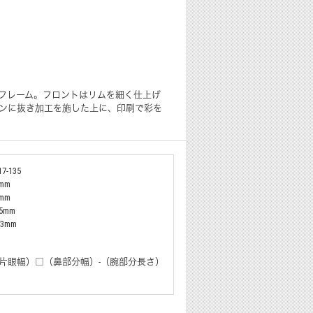
フレーム。フロントはリムを細く仕上げ
タンに抜き加工を施した上に、印刷で彩を
7-135
8mm
7mm
35mm
3.3mm
片眼幅）□（鼻部分幅）-（腕部分長さ）