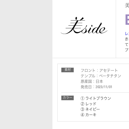
レ
き
て
プ
素材
フロント：アセテート
テンプル：ベータチタン
原産国：日本
発売日：2023/11/01
カラー
① ライトブラウン
② レッド
③ ネイビー
④ カーキ